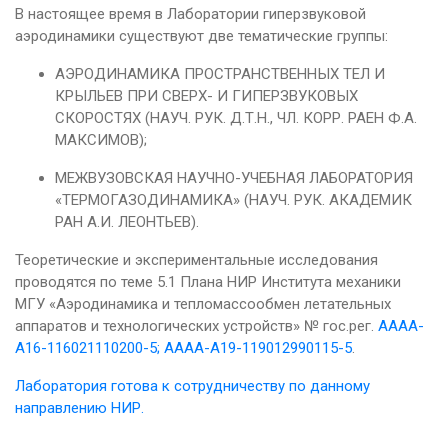
В настоящее время в Лаборатории гиперзвуковой
аэродинамики существуют две тематические группы:
АЭРОДИНАМИКА ПРОСТРАНСТВЕННЫХ ТЕЛ И
КРЫЛЬЕВ ПРИ СВЕРХ- И ГИПЕРЗВУКОВЫХ
СКОРОСТЯХ (НАУЧ. РУК. Д.Т.Н., ЧЛ. КОРР. РАЕН Ф.А.
МАКСИМОВ);
МЕЖВУЗОВСКАЯ НАУЧНО-УЧЕБНАЯ ЛАБОРАТОРИЯ
«ТЕРМОГАЗОДИНАМИКА» (НАУЧ. РУК. АКАДЕМИК
РАН А.И. ЛЕОНТЬЕВ).
Теоретические и экспериментальные исследования
проводятся по теме 5.1 Плана НИР Института механики
МГУ «Аэродинамика и тепломассообмен летательных
аппаратов и технологических устройств» № гос.рег.
АААА-
А16-116021110200-5; АААА-А19-119012990115-5
.
Лаборатория готова к сотрудничеству по данному
направлению НИР.